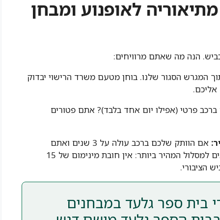
מתיאוריה לאופנוע ומבחן
כביש. הנה מה שאתם מרוויחים:
 המגרש הסגור שלנו. בוחן מטעם משרד הרישוי יבדוק
 אליכם.
 ברכב פרטי (אפילו יום אחד בלבד)? אתם פטורים
אם הוותק שלכם ברכב עולה על 3 שנים ואתם
מעוניינים ברישיון A2 (עד 125 סמ"ק), אתם זכאים למסלול המהיר ביותר: אין חובת מינימום של 15
ש הציבורי.
 בית ספר גלעד במבחנים
בבית הספר גלעד מושם דגש